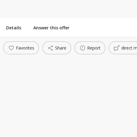
Details
Answer this offer
Favorites
Share
Report
direct 
You May Also Be Interested In
Active