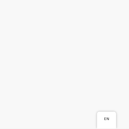
Matériau composite à base de pérovskite et ses
applications dans le domaine de la réfrigération
magnétique
Materials
Rabat-Salé-Kénitra
TRL4
3619
EN