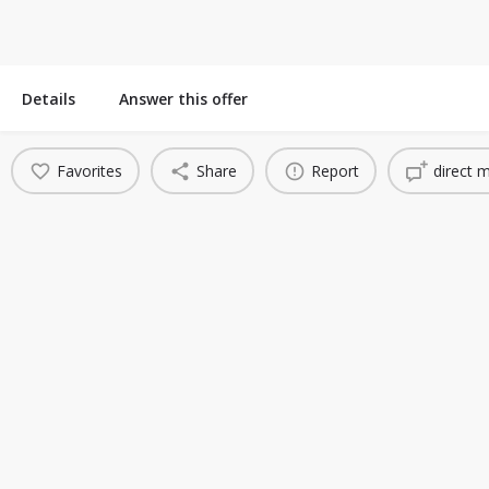
Details
Answer this offer
Favorites
Share
Report
direct 
You May Also Be Interested In
Design and Development of a Long-Life Non-Invasive