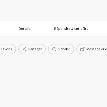
ins Technologiques
Espace Collaboratif
Banque de Projets
Succe
Details
Répondre à cet offre
Favoris
Partager
Signaler
Message dire
You May Also Be Interested In