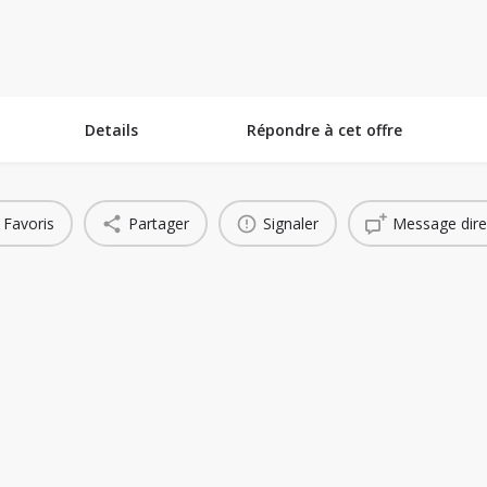
ins Technologiques
Espace Collaboratif
Banque de Projets
Succe
Details
Répondre à cet offre
Favoris
Partager
Signaler
Message dire
You May Also Be Interested In