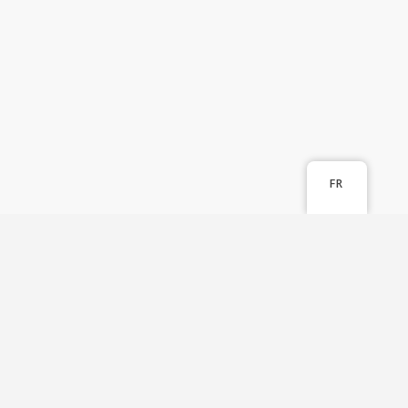
FR
© IP Marketplace by OMPIC
Termes et conditions
|
Politique
de confidentialité