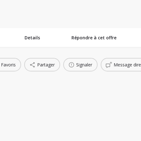
ins Technologiques
Espace Collaboratif
Banque de Projets
Succe
Details
Répondre à cet offre
Favoris
Partager
Signaler
Message dire
You May Also Be Interested In
Active