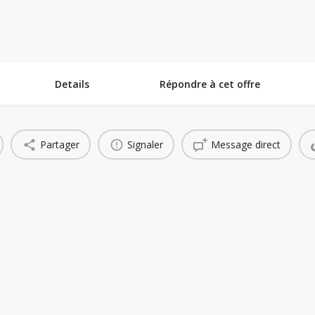
ins Technologiques
Espace Collaboratif
Banque de Projets
Succe
Details
Répondre à cet offre
Partager
Signaler
Message direct