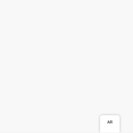
Procédé de fabrication de nano-tiges par des
nanoparticules ferrites spinelles monodispersées
3618
TRL4
الرباط - سلا - القنيطرة
المواد
AR