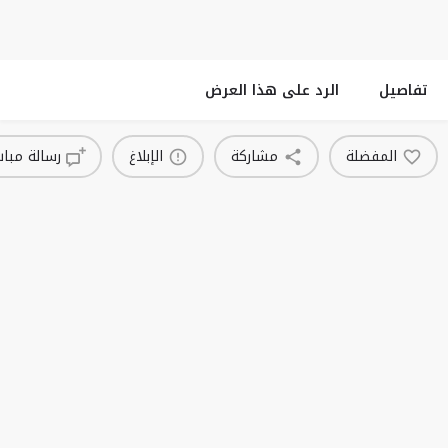
تفاصيل
الرد على هذا العرض
المفضلة
مشاركة
الإبلاغ
رسالة مبا
قد تكون أيضا مهتما ب
نشيط
Dispositif lance-ailguille pour seringue